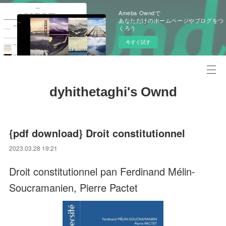
Ameba Owndで
あなただけのホームページやブログをつ
くろう
今すぐ試す
dyhithetaghi's Ownd
{pdf download} Droit constitutionnel
2023.03.28 19:21
Droit constitutionnel pan Ferdinand Mélin-
Soucramanien, Pierre Pactet