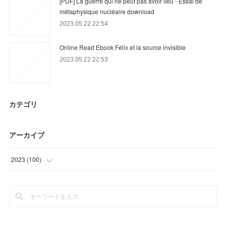
[PDF] La guerre qui ne peut pas avoir lieu - Essai de
métaphysique nucléaire download
2023.05.22 22:54
Online Read Ebook Félix et la source invisible
2023.05.22 22:53
カテゴリ
アーカイブ
2023
(
100
)
(
45
)
(
7
)
(
48
)